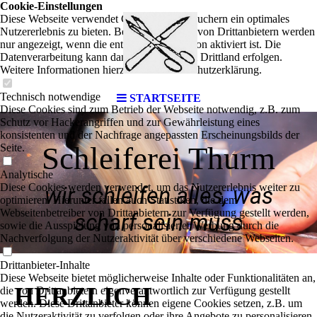
Cookie-Einstellungen
Diese Webseite verwendet Cookies, um Besuchern ein optimales
Nutzererlebnis zu bieten. Bestimmte Inhalte von Drittanbietern werden
nur angezeigt, wenn die entsprechende Option aktiviert ist. Die
Datenverarbeitung kann dann auch in einem Drittland erfolgen.
Weitere Informationen hierzu in der Datenschutzerklärung.
Technisch notwendige
STARTSEITE
Diese Cookies sind zum Betrieb der Webseite notwendig, z.B. zum
Schutz vor Hackerangriffen und zur Gewährleistung eines
konsistenten und der Nachfrage angepassten Erscheinungsbilds der
Schleiferei Thurm
Seite.
Analytische
Diese Cookies werden verwendet, um das Nutzererlebnis weiter zu
wir schleifen alles, was
optimieren. Hierunter fallen auch Statistiken, die dem
Webseitenbetreiber von Drittanbietern zur Verfügung gestellt werden,
scharf sein muss
sowie die Ausspielung von personalisierter Werbung durch die
Nachverfolgung der Nutzeraktivität über verschiedene Webseiten.
Drittanbieter-Inhalte
Diese Webseite bietet möglicherweise Inhalte oder Funktionalitäten an,
HERZLICH
die von Drittanbietern eigenverantwortlich zur Verfügung gestellt
werden. Diese Drittanbieter können eigene Cookies setzen, z.B. um
die Nutzeraktivität zu verfolgen oder ihre Angebote zu personalisieren