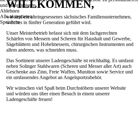
WILLKOMMEN,
und zu optimieren.
Ablehnen
Alle akzeptieren
wir sind ein alteingesessenes sächsisches Familienunternehmen,
Speichern
welches in fünfter Generation geführt wird.
Unser Meisterbetrieb befasst sich mit dem fachgerechten
Schärfen von Messern und Scheren für Haushalt und Gewerbe,
Sägeblättern und Hobelmessern, chirurgischen Instrumenten und
allem anderen, was schneiden muss.
Das Sortiment unserer Ladengeschäfte ist reichhaltig. Es umfasst
neben Solinger Stahlwaren (Scheren und Messer aller Art) auch
Geschenke aus Zinn, Freie Waffen, Munition sowie Service und
ein umfassendes Angebot an Angelsportzubehör.
Wir wünschen viel Spaß beim Durchstöbern unserer Website
und würden uns über einen Besuch in einem unserer
Ladengeschäfte freuen!